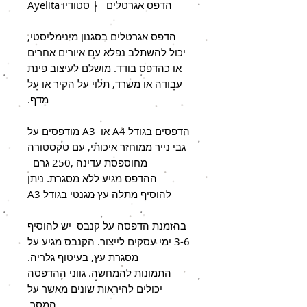
הדפס אגרטלים | סטודיו Ayelita
הדפס אגרטלים בסגנון מינימליסטי,
יכול להשתלב נפלא עם איורים אחרים
או כהדפס בודד. מושלם לעיצוב פינת
עבודה או משרד, תלוי על הקיר או על
מדף.
הדפסים בגודל A4 או A3 מודפסים על
גבי נייר ממוחזר איכותי, עם טקסטורה
מחוספסת עדינה ,250 גרם
ניתן
ההדפס מגיע ללא מסגרת.
להוסיף
מתלה עץ
מגנטי בגודל A3
בהזמנת הדפסה על קנבס יש להוסיף
3-6 ימי עסקים לייצור. הקנבס מגיע על
מסגרת עץ, בעיטוף גלריה.
התמונות להמחשה. גווני ההדפסה
יכולים להיראות שונים מאשר על
המסך.