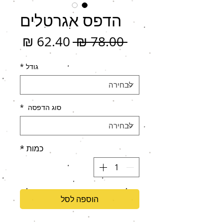
הדפס אגרטלים
מחיר
מחיר
 ‏78.00 ‏₪ 
רגיל
מבצ
גודל
*
סוג הדפסה
*
כמות
*
הוספה לסל