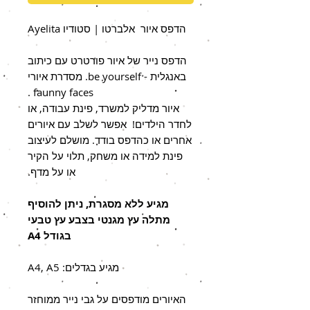
הדפס איור אלברטו | סטודיו Ayelita
הדפס נייר של איור פורטרט עם כיתוב
באנגלית - be yourself. מסדרת איורי
faunny faces .
איור מדליק למשרד, פינת עבודה, או
לחדר הילדים! אפשר לשלב עם איורים
אחרים או כהדפס בודד. מושלם לעיצוב
פינת למידה או משחק, תלוי על הקיר
או על מדף.
מגיע ללא מסגרת, ניתן להוסיף
מתלה עץ מגנטי בצבע עץ טבעי
בגודל A4
מגיע בגדלים: A4, A5
האיורים מודפסים על גבי נייר ממוחזר