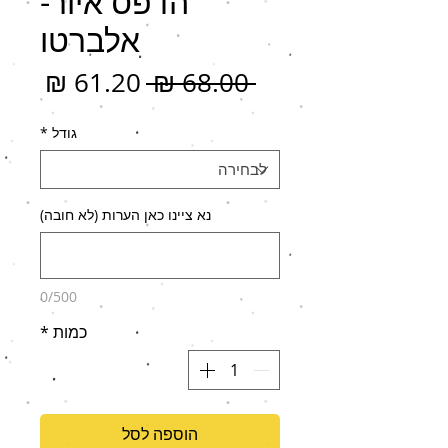
הדפס איור-
אלברטו
מחיר
מחיר
 ‏68.00 ‏₪ 
רגיל
מבצ
גודל
*
נא ציינו כאן הערות (לא חובה)
0/500
כמות
*
הוספה לסל