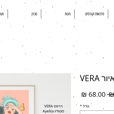
סדנאות וקורסים
חנות
מגזין
ish
 VERA
מחיר
מחיר
רגיל
מבצע
גודל
*