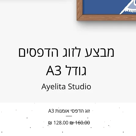
תצוגה מהירה
זוג הדפסי אומנות A3
מחיר רגיל
מחיר מבצע