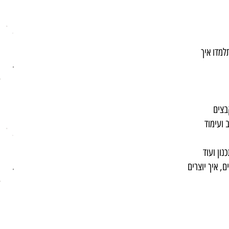
ם, בהם תלמדו איך
ב ועימוד
ם, איך יוצרים