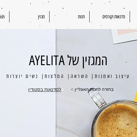
סדנאות וקורסים
חנות
מגזין
ish
המגזין של AYELITA
עיצוב ואמנות| השראה| המלצות| נשים יוצרות
< בחזרה לחנות האונליין
לסדנאות בסטודיו