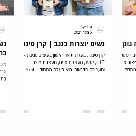
Ayelita
5 בינו׳ 2021
גונן
נשים יוצרות בנגב | קרן סינגר
נשי
כה
יב העשרה,
קרן סינגר, בעלת תואר ראשון בעיצוב פנים מ-
עיצוב פנים,
HIT, יזמת, מעצבת פנים, מעצבת מוצר
מסלול
ומעבירה סדנאות. היא בעלת הסטודיו Suit-
וגרה
Case בירוחם, ביחד עם בן...
בתול
סטוד